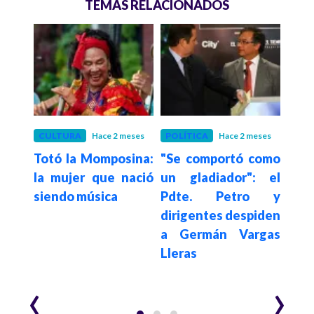
TEMAS RELACIONADOS
eses
CULTURA
Hace 2 meses
POLÍTICA
Hace 2 meses
POLÍ
nan,
Totó la Momposina:
"Se comportó como
Ge
nter
la mujer que nació
un gladiador": el
Ller
os 74
siendo música
Pdte. Petro y
un 
dirigentes despiden
luch
a Germán Vargas
par
Lleras
mis
Casa
‹
›