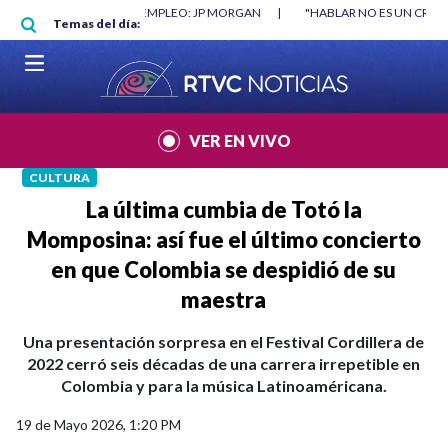
Pasar al contenido principal
O MÍNIMO NO DESTRUYÓ EMPLEO: JP MORGAN
|
"HABLAR NO ES UN CRIME
Temas del día:
L MUNDIAL 2026
|
VER EN VIVO
CULTURA
La última cumbia de Totó la
Momposina: así fue el último concierto
en que Colombia se despidió de su
maestra
Una presentación sorpresa en el Festival Cordillera de
2022 cerró seis décadas de una carrera irrepetible en
Colombia y para la música Latinoaméricana.
19 de Mayo 2026, 1:20 PM