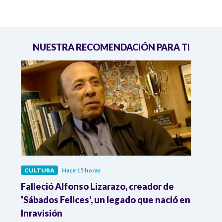
NUESTRA RECOMENDACIÓN PARA TI
CULTURA
Hace 15 horas
CULT
Falleció Alfonso Lizarazo, creador de
¿List
la
'Sábados Felices', un legado que nació en
Esta
Inravisión
que 