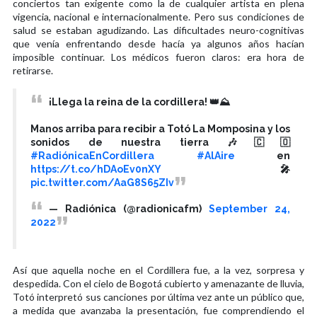
conciertos tan exigente como la de cualquier artista en plena
vigencia, nacional e internacionalmente. Pero sus condiciones de
salud se estaban agudizando. Las dificultades neuro-cognitivas
que venía enfrentando desde hacía ya algunos años hacían
imposible continuar. Los médicos fueron claros: era hora de
retirarse.
¡Llega la reina de la cordillera! 👑⛰️
Manos arriba para recibir a Totó La Momposina y los
sonidos de nuestra tierra 🎶🇨🇴
#RadiónicaEnCordillera
#AlAire
en
https://t.co/hDAoEv0nXY
🎤
pic.twitter.com/AaG8S65ZIv
— Radiónica (@radionicafm)
September 24,
2022
Así que aquella noche en el Cordillera fue, a la vez, sorpresa y
despedida. Con el cielo de Bogotá cubierto y amenazante de lluvia,
Totó interpretó sus canciones por última vez ante un público que,
a medida que avanzaba la presentación, fue comprendiendo el