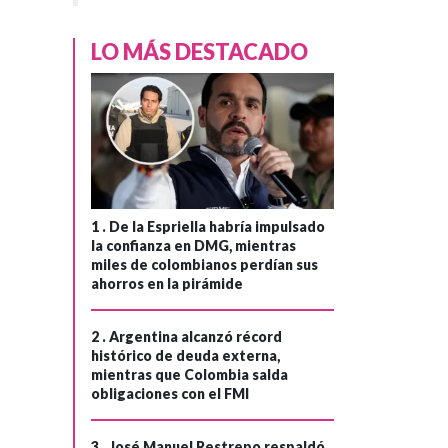
LO MÁS DESTACADO
INRAVISIÓN
Hace 2 meses
›
1 .
De la Espriella habría impulsado
Inravisión
la confianza en DMG, mientras
desplegará
miles de colombianos perdían sus
cubrimiento en
ahorros en la pirámide
todo el territorio
2 .
Argentina alcanzó récord
nacional para las
histórico de deuda externa,
elecciones
mientras que Colombia salda
presidenciales
obligaciones con el FMI
2026
3 .
José Manuel Restrepo respaldó