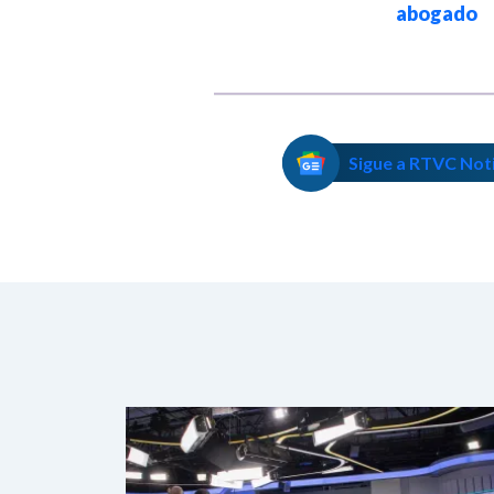
abogado
Sigue a RTVC Not