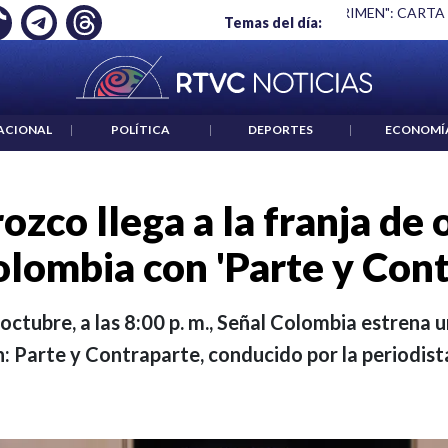
 ES UN CRIMEN": CARTA DE BETO CORAL
|
ABELARDO DE LA E
Temas del día:
ACIONAL
|
POLÍTICA
|
DEPORTES
|
ECONOMÍ
ozco llega a la franja de
olombia con 'Parte y Cont
octubre, a las 8:00 p. m., Señal Colombia estrena
n: Parte y Contraparte, conducido por la periodist