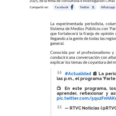
2025, de la firma de consultoría e investigación Cifr
Compartir en:
Facebook
Twitter
Whatsapp
La experimentada periodista, colum
Sistema de Medios Públicos con ‘Part
que fortalecerá la franja de opinión
llegando a la gente de todas las regi
general.
Conocida por el profesionalismo y 
conducirá una conversación con altur
explicar los temas de coyuntura del 
#Actualidad
📰 La peri
las p.m., el programa 'Part
📺 En este programa, los
aprender, reflexionar y a
pic.twitter.com/5qu2FnHAK
— RTVC Noticias (@RTVC