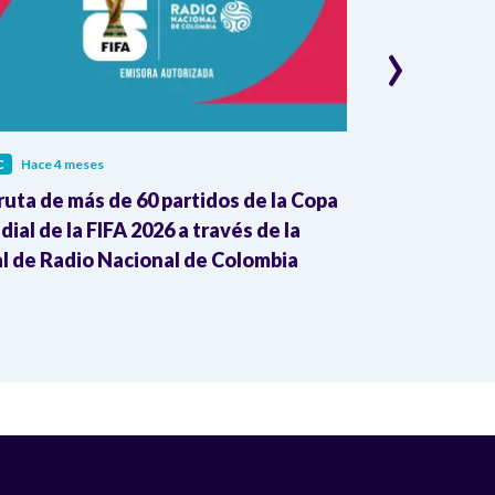
›
C
Hace 4 meses
RTVC
Hace 4 me
ruta de más de 60 partidos de la Copa
Mujeres del P
ial de la FIFA 2026 a través de la
RTVC y defie
l de Radio Nacional de Colombia
Morris