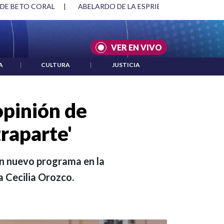
SPRIELLA Y DMG
|
ACUERDOS ENTRE ESTADOS UNIDOS E IRÁ
VER EN VIVO
A
|
CULTURA
|
JUSTICIA
 opinión de
raparte'
 un nuevo programa en la
a Cecilia Orozco.