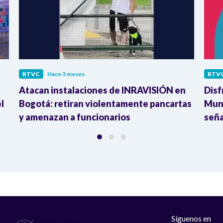
RTVC
Hace 3 meses
RTV
Atacan instalaciones de INRAVISIÓN en
Disf
l
Bogotá: retiran violentamente pancartas
Mund
y amenazan a funcionarios
seña
Síguenos en