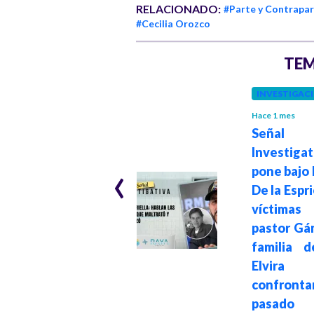
RELACIONADO:
#Parte y Contrapa
#Cecilia Orozco
TEM
INVESTIGAC
Hace 1 mes
Señal
INRAVISIÓN
Investigat
Hace 3 meses
‹
Pacto Histórico
pone bajo 
denuncia
De la Espri
persecución
víctim
sistemática y
pastor Gá
acoso cibernético
familia 
contra medios
Elvira
públicos
confron
pasado