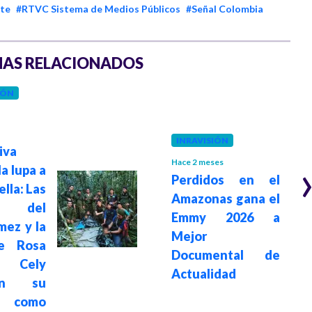
rte
#RTVC Sistema de Medios Públicos
#Señal Colombia
AS RELACIONADOS
IÓN
INRAVISIÓN
iva
Hace 2 meses
la lupa a
Perdidos en el
ella: Las
Amazonas gana el
as del
Emmy 2026 a
mez y la
Mejor
de Rosa
Documental de
 Cely
Actualidad
tan su
 como