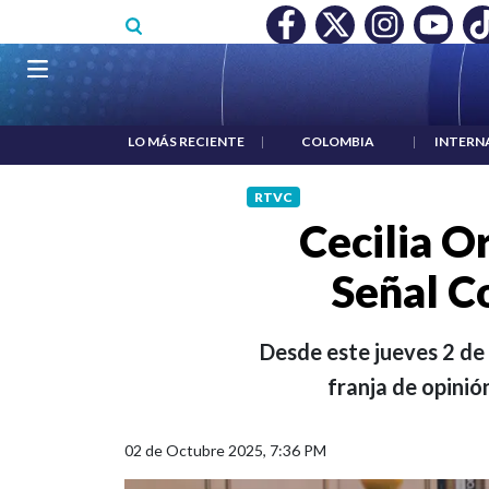
Pasar al contenido principal
O MÍNIMO NO DESTRUYÓ EMPLEO: JP MORGAN
|
"HABLAR NO
Navegación principal
LO MÁS RECIENTE
|
COLOMBIA
|
INTERN
RTVC
Cecilia Or
Señal C
Desde este jueves 2 de 
franja de opinió
02 de Octubre 2025, 7:36 PM