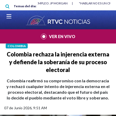
Pasar al contenido principal
RGAN
|
"HABLAR NO ES UN CRIMEN": CARTA DE BETO CORAL
|
ABELAR
Temas del día:
VER EN VIVO
COLOMBIA
Colombia rechaza la injerencia externa
y defiende la soberanía de su proceso
electoral
Colombia reafirmó su compromiso con la democracia
y rechazó cualquier intento de injerencia externa en el
proceso electoral, destacando que el futuro del país
lo decide el pueblo mediante el voto libre y soberano.
07 de Junio 2026, 9:51 AM