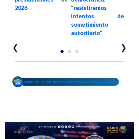
2026
"resistiremos
intentos de
sometimiento
autoritario"
‹
›
Sigue a RTVC Noticias en Google News y mantente conectado