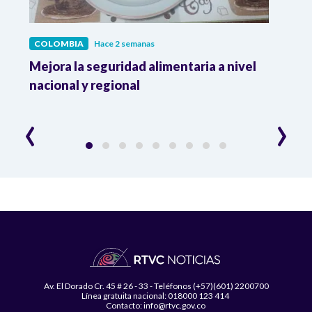
COLOMBIA
Hace 2 semanas
COL
Mejora la seguridad alimentaria a nivel
Crec
da
nacional y regional
Camp
desar
‹
›
Av. El Dorado Cr. 45 # 26 - 33 - Teléfonos (+57)(601) 2200700
Línea gratuita nacional: 018000 123 414
Contacto: info@rtvc.gov.co