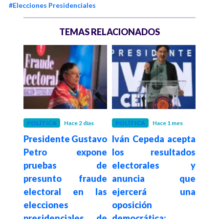
#Elecciones Presidenciales
TEMAS RELACIONADOS
 mes
POLÍTICA
Hace 2 días
POLÍTICA
Hace 1 mes
POLÍ
elta
Presidente Gustavo
Iván Cepeda acepta
Pre
ompe
Petro expone
los resultados
div
co de
pruebas de
electorales y
sob
63,59
presunto fraude
anuncia que
vuln
ia y
electoral en las
ejercerá una
soft
ones
elecciones
oposición
presidenciales de
democrática: