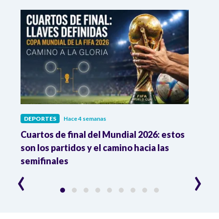
DEPORTES
Hace 4 semanas
DEPO
Cuartos de final del Mundial 2026: estos
Atle
de
son los partidos y el camino hacia las
reco
semifinales
Atle
‹
›