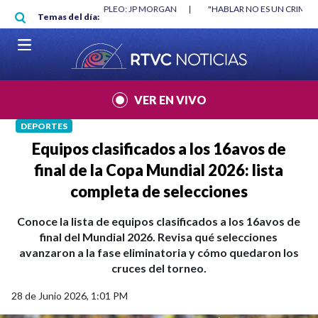
Pasar al contenido principal
RGAN
|
"HABLAR NO ES UN CRIMEN": CARTA DE BETO CORAL
|
ABELAR
Temas del día:
VER EN VIVO
DEPORTES
Equipos clasificados a los 16avos de
final de la Copa Mundial 2026: lista
completa de selecciones
Conoce la lista de equipos clasificados a los 16avos de
final del Mundial 2026. Revisa qué selecciones
avanzaron a la fase eliminatoria y cómo quedaron los
cruces del torneo.
28 de Junio 2026, 1:01 PM