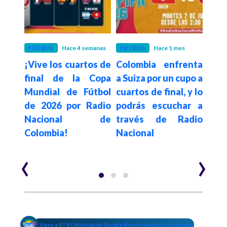
FÚTBOL
Hace 4 semanas
FÚTBOL
Hace 1 mes
FÚT
¡Vive los cuartos de
Colombia enfrenta
Rad
tico
final de la Copa
a Suiza por un cupo a
Colo
esgo
Mundial de Fútbol
cuartos de final, y lo
la 
del
de 2026 por Radio
podrás escuchar a
octa
 por
Nacional de
través de Radio
Mund
emo,
Colombia!
Nacional
2026
U
‹
›
Sigue a RTVC Noticias en Google News y mantente conectado