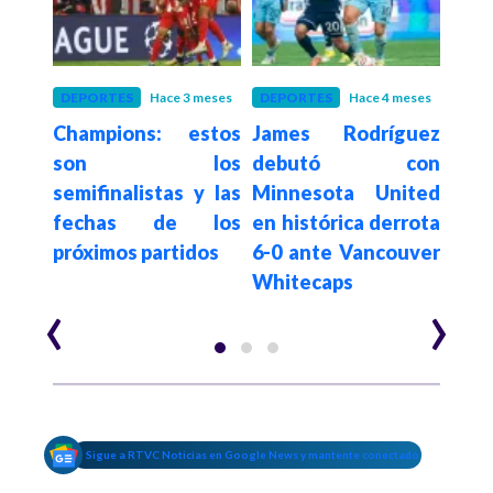
año
DEPORTES
Hace 3 meses
DEPORTES
Hace 4 meses
DEP
i le
Champions: estos
James Rodríguez
Jam
 la
son los
debutó con
lleg
asil;
semifinalistas y las
Minnesota United
Unit
zón
fechas de los
en histórica derrota
cor
próximos partidos
6-0 ante Vancouver
Mund
Whitecaps
‹
›
Sigue a RTVC Noticias en Google News y mantente conectado