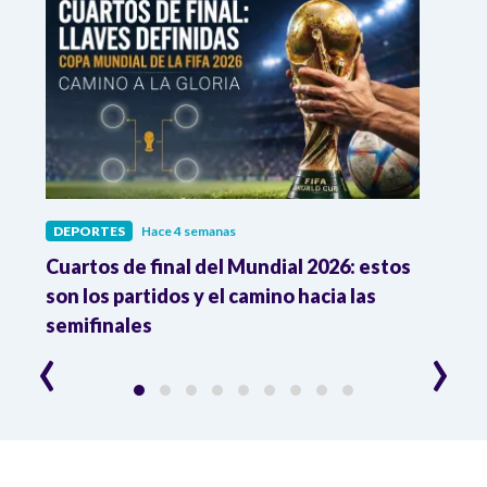
DEPORTES
Hace 4 semanas
DEPO
Cuartos de final del Mundial 2026: estos
Atle
n
son los partidos y el camino hacia las
reco
semifinales
Atle
‹
›