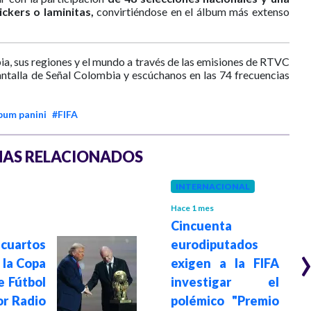
ickers o laminitas,
convirtiéndose en el álbum más extenso
ia, sus regiones y el mundo a través de las emisiones de RTVC
antalla de Señal Colombia y escúchanos en las 74 frecuencias
bum panini
#FIFA
AS RELACIONADOS
INTERNACIONAL
Hace 1 mes
Cincuenta
 cuartos
eurodiputados
e la Copa
exigen a la FIFA
e Fútbol
investigar el
or Radio
polémico "Premio