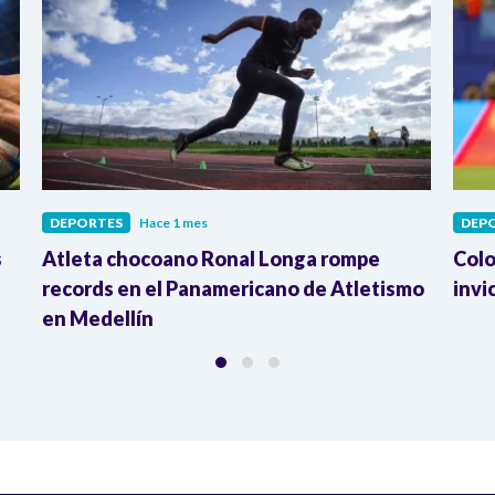
DEPORTES
Hace 1 mes
DEP
s
Atleta chocoano Ronal Longa rompe
Colo
records en el Panamericano de Atletismo
invi
en Medellín