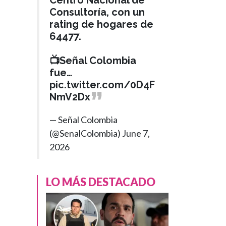
Centro Nacional de
Consultoría, con un
rating de hogares de
64477.
📺Señal Colombia
fue…
pic.twitter.com/0D4F
NmV2Dx
— Señal Colombia
(@SenalColombia)
June 7,
2026
LO MÁS DESTACADO