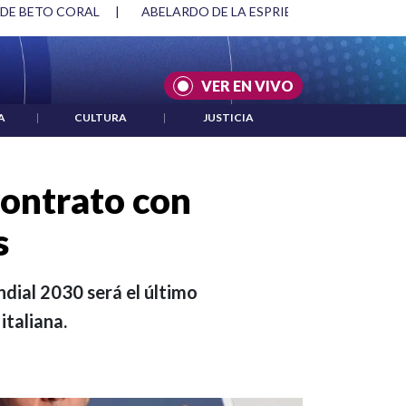
SPRIELLA Y DMG
|
ACUERDOS ENTRE ESTADOS UNIDOS E IRÁ
VER EN VIVO
A
|
CULTURA
|
JUSTICIA
contrato con
s
undial 2030 será el último
italiana.