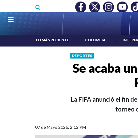
Pasar al contenido principal
O MÍNIMO NO DESTRUYÓ EMPLEO: JP MORGAN
|
"HABLAR NO
Navegación principal
LO MÁS RECIENTE
|
COLOMBIA
|
INTERN
DEPORTES
Se acaba un
La FIFA anunció el fin de
torneo c
07 de Mayo 2026, 2:12 PM