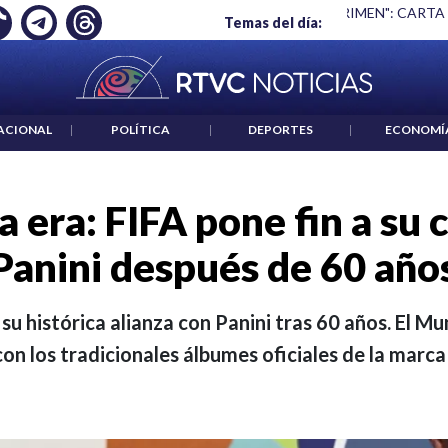
 ES UN CRIMEN": CARTA DE BETO CORAL
|
ABELARDO DE LA E
Temas del día:
ACIONAL
|
POLÍTICA
|
DEPORTES
|
ECONOMÍ
a era: FIFA pone fin a su 
Panini después de 60 año
 su histórica alianza con Panini tras 60 años. El M
on los tradicionales álbumes oficiales de la marca 