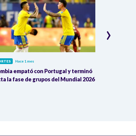
›
ORTES
Hace 1 mes
DEPORTES
Hace
mbia empató con Portugal y terminó
¿Cómo juega P
cta la fase de grupos del Mundial 2026
de Colombia a
Fifa2026