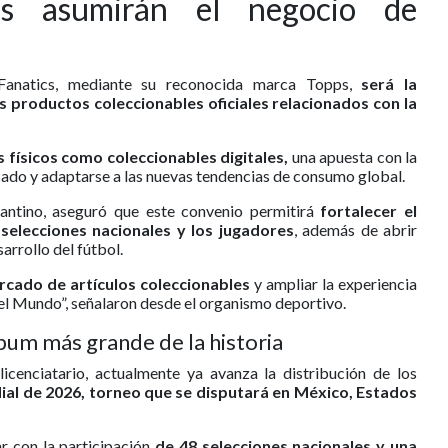
ps asumirán el negocio de
Fanatics, mediante su reconocida marca Topps,
será la
os productos coleccionables oficiales relacionados con la
s físicos como coleccionables digitales,
una apuesta con la
ado y adaptarse a las nuevas tendencias de consumo global.
fantino, aseguró que este convenio permitirá
fortalecer el
s selecciones nacionales y los jugadores
, además de abrir
arrollo del fútbol.
rcado de artículos coleccionables
y ampliar la experiencia
del Mundo”, señalaron desde el organismo deportivo.
bum más grande de la historia
icenciatario, actualmente ya avanza la distribución de los
al de 2026, torneo que se disputará en México, Estados
ar con la participación
de 48 selecciones nacionales y una