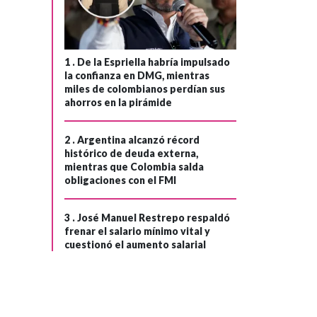
1 .
De la Espriella habría impulsado
la confianza en DMG, mientras
miles de colombianos perdían sus
ahorros en la pirámide
2 .
Argentina alcanzó récord
histórico de deuda externa,
mientras que Colombia salda
obligaciones con el FMI
DEPORTES
Hace 1 mes
3 .
José Manuel Restrepo respaldó
¡Colombia dijo
frenar el salario mínimo vital y
›
cuestionó el aumento salarial
presente! La
‘tricolor’ ganó 3-1
en su debut la
Copa Mundial de