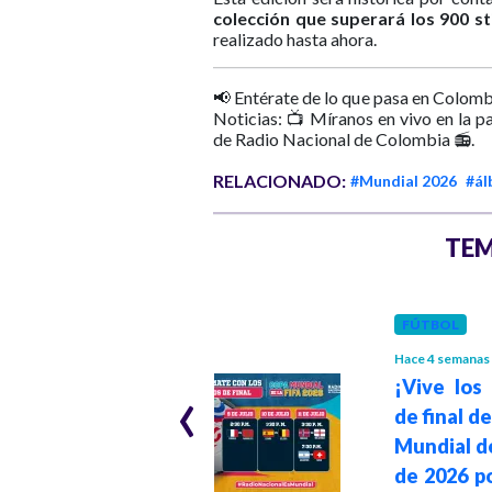
colección que superará los 900 st
realizado hasta ahora.
📢 Entérate de lo que pasa en Colomb
Noticias: 📺 Míranos en vivo en la p
de Radio Nacional de Colombia 📻.
RELACIONADO:
#Mundial 2026
#ál
TEM
INTERNACIONAL
FÚTBOL
Hace 1 mes
Hace 4 semanas
Estados Unidos
‹
¡Vive los
en el ojo del
de final d
huracán:
Mundial d
denuncian trato
de 2026 p
hostil a