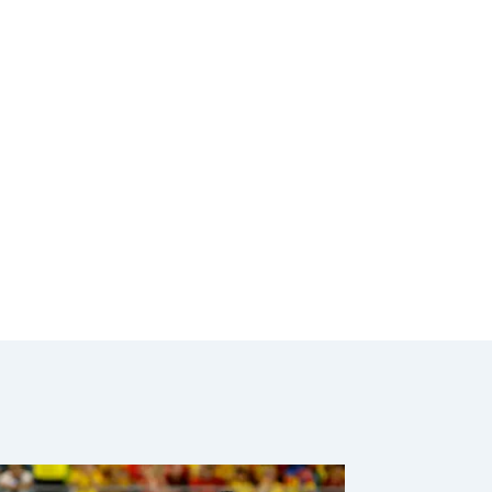
la Fifa ante
Uzbekistán