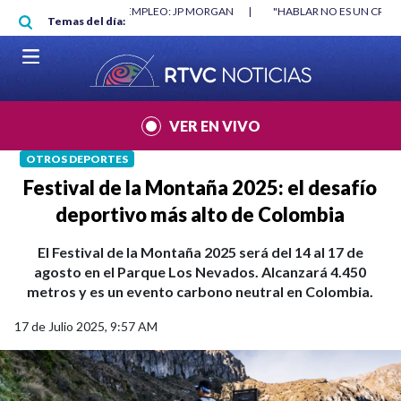
Pasar al contenido principal
RGAN
|
"HABLAR NO ES UN CRIMEN": CARTA DE BETO CORAL
|
ABELAR
Temas del día:
VER EN VIVO
OTROS DEPORTES
Festival de la Montaña 2025: el desafío
deportivo más alto de Colombia
El Festival de la Montaña 2025 será del 14 al 17 de
agosto en el Parque Los Nevados. Alcanzará 4.450
metros y es un evento carbono neutral en Colombia.
17 de Julio 2025, 9:57 AM