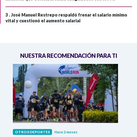
3 .
José Manuel Restrepo respaldó frenar el salario mínimo
vital y cuestionó el aumento salarial
NUESTRA RECOMENDACIÓN PARA TI
OTROS DEPORTES
Hace 2 meses
OTRO