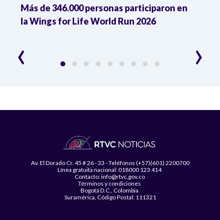
Más de 346.000 personas participaron en
Wing
la Wings for Life World Run 2026
carr
lesi
‹
›
Av. El Dorado Cr. 45 # 26 - 33 - Teléfonos (+57)(601) 2200700
Línea gratuita nacional: 018000 123 414
Contacto: info@rtvc.gov.co
Términos y condiciones
Bogotá D.C., Colombia
Suramérica, Código Postal: 111321