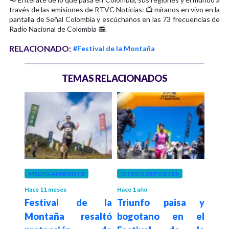
través de las emisiones de RTVC Noticias: 📺 míranos en vivo en la
pantalla de Señal Colombia y escúchanos en las 73 frecuencias de
Radio Nacional de Colombia 📻.
RELACIONADO:
#Festival de la Montaña
TEMAS RELACIONADOS
MEDIO AMBIENTE
OTROS DEPORTES
MED
Hace 11 meses
Hace 1 año
Hace 1
sa y
Festival de la
Triunfo paisa y
Fes
n el
Montaña resaltó
bogotano en el
Mon