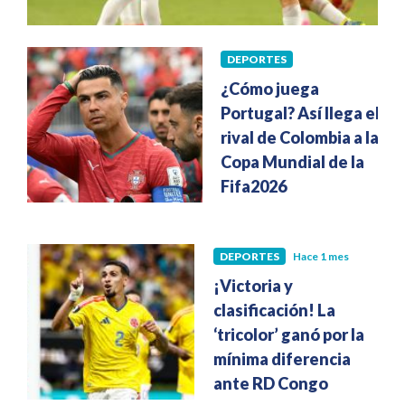
DEPORTES
Hace 1 mes
¿Cómo juega
Portugal? Así llega el
rival de Colombia a la
Copa Mundial de la
Fifa2026
DEPORTES
Hace 1 mes
¡Victoria y
clasificación! La
‘tricolor’ ganó por la
mínima diferencia
ante RD Congo