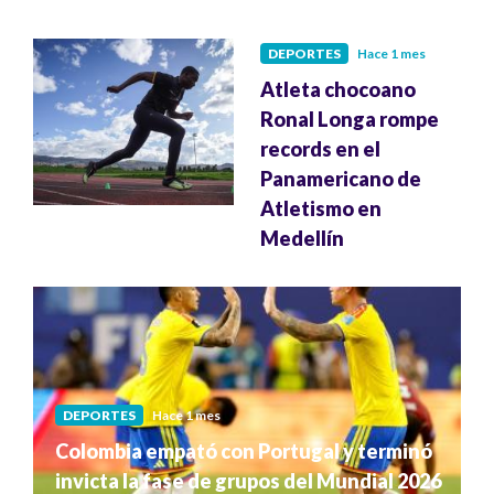
DEPORTES
Hace 1 mes
Atleta chocoano
Ronal Longa rompe
records en el
Panamericano de
Atletismo en
Medellín
DEPORTES
Hace 1 mes
Colombia empató con Portugal y terminó
invicta la fase de grupos del Mundial 2026