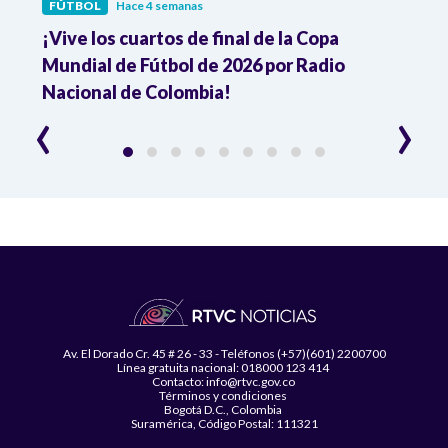
FÚTBOL
Hace 4 semanas
DEPO
¡Vive los cuartos de final de la Copa
Cuart
Mundial de Fútbol de 2026 por Radio
son l
Nacional de Colombia!
semi
‹
›
Av. El Dorado Cr. 45 # 26 - 33 - Teléfonos (+57)(601) 2200700
Línea gratuita nacional: 018000 123 414
Contacto: info@rtvc.gov.co
Términos y condiciones
Bogotá D.C., Colombia
Suramérica, Código Postal: 111321