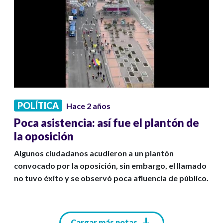
POLÍTICA
Hace 2 años
Poca asistencia: así fue el plantón de
la oposición
Algunos ciudadanos acudieron a un plantón
convocado por la oposición, sin embargo, el llamado
no tuvo éxito y se observó poca afluencia de público.
Paginación
Cargar más notas