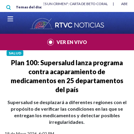
Pasar al contenido principal
RGAN
|
"HABLAR NO ES UN CRIMEN": CARTA DE BETO CORAL
|
ABELAR
Temas del día:
VER EN VIVO
SALUD
Plan 100: Supersalud lanza programa
contra acaparamiento de
medicamentos en 25 departamentos
del país
Supersalud se desplazará a diferentes regiones con el
propósito de verificar las condiciones en las que se
entregan los medicamentos y detectar posibles
irregularidades.
19 de Mayo 2026, 6:02 PM