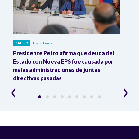
SALUD
Hace 1 mes
SALU
r
Presidente Petro afirma que deuda del
Minis
Estado con Nueva EPS fue causada por
Dese
to
malas administraciones de juntas
directivas pasadas
‹
›