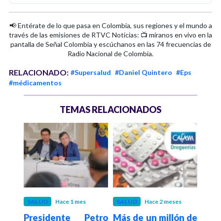
📢 Entérate de lo que pasa en Colombia, sus regiones y el mundo a
través de las emisiones de RTVC Noticias: 📺 míranos en vivo en la
pantalla de Señal Colombia y escúchanos en las 74 frecuencias de
Radio Nacional de Colombia.
RELACIONADO:
#Supersalud
#Daniel Quintero
#Eps
#médicamentos
TEMAS RELACIONADOS
s
SALUD
Hace 1 mes
SALUD
Hace 2 meses
SAL
onal
Presidente Petro
Más de un millón de
Trib