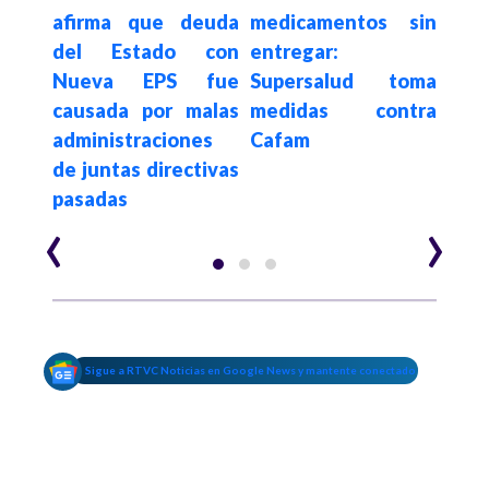
 la
afirma que deuda
medicamentos sin
Adm
y el
del Estado con
entregar:
Bolí
e los
Nueva EPS fue
Supersalud toma
int
alud
causada por malas
medidas contra
Sup
administraciones
Cafam
Coo
de juntas directivas
pasadas
‹
›
Sigue a RTVC Noticias en Google News y mantente conectado