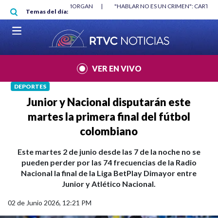
Pasar al contenido principal
RGAN
|
"HABLAR NO ES UN CRIMEN": CARTA DE BETO CORAL
|
ABELAR
Temas del día:
VER EN VIVO
DEPORTES
Junior y Nacional disputarán este
martes la primera final del fútbol
colombiano
Este martes 2 de junio desde las 7 de la noche no se
pueden perder por las 74 frecuencias de la Radio
Nacional la final de la Liga BetPlay Dimayor entre
Junior y Atlético Nacional.
02 de Junio 2026, 12:21 PM