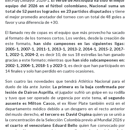
BetPlay Dimayor 2026-1.
El verde de Antioquia ha sido el mejor
equipo del 2026 en el fútbol colombiano, Nacional suma un
total de 52 puntos logrados en 23 partidos disputados
y tiene
el mejor promedio anotador del torneo con un total de 48 goles a
favor y una diferencia de +30.
El llamado rey de copas es el equipo que más provecho ha sacado
al formato de los torneos cortos. Los verdes, desde la creación de
este formato,
han sido campeones en las siguientes ligas:
2005-1, 2007-1, 2011-1, 2013-1, 2013-2, 2014-1, 2015-2, 2017-
1, 2022-1, 2024-2
, es decir 10, de sus 18 estrellas las han ganado
gracias a este formato; mientras que
han sido subcampeones en:
2002-1, 2004-1, 2018-1 y 2023-1
; es decir que han participado en
14 finales y solo han perdido en cuatro ocasiones.
Son cuatro las novedades que tendrá Atlético Nacional para el
duelo de ida ante Junior.
La primera es la baja confirmada por
lesión de Dairon Asprilla
, el jugador sufrió un golpe en su rodilla
y tuvo que ser operado de urgencia por este tema,
el segundo
ausente es Milton Casco,
el ex River Plate también está en el
departamento médico debido a un desgarro en el recto anterior
del muslo derecho,
el tercero es David Ospina
quien ya se unió a
la concentración de la Selección Colombia previo al Mundial 2026 y
el cuarto el venezolano Eduard Bello
quien fue convocado por