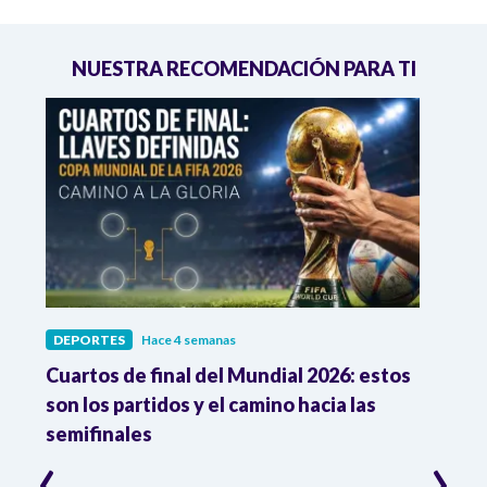
NUESTRA RECOMENDACIÓN PARA TI
DEPORTES
Hace 4 semanas
DEPO
Cuartos de final del Mundial 2026: estos
Atle
n
son los partidos y el camino hacia las
reco
semifinales
Atle
‹
›