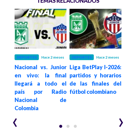
TEMAS RELACIONADOS
meses
DEPORTES
Hace 2 meses
DEPORTES
Hace 2 meses
FÚT
vs.
Nacional vs. Junior
Liga BetPlay I-2026:
Int
l de
en vivo: la final
partidos y horarios
equi
ivo:
llegará a todo el
de las finales del
ret
 por
país por Radio
fútbol colombiano
Naci
al y
Nacional de
Lig
offs
Colombia
Blay
‹
›