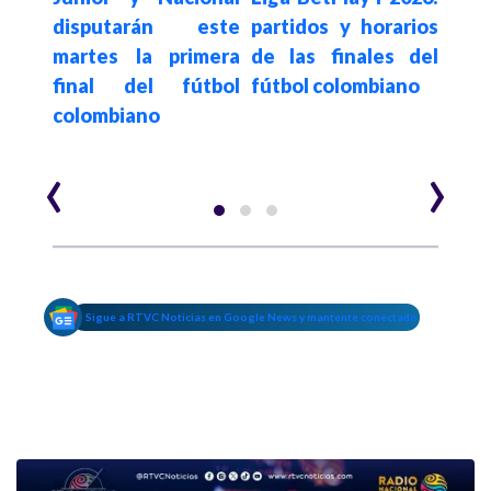
l de
disputarán este
partidos y horarios
equi
ivo:
martes la primera
de las finales del
ret
 por
final del fútbol
fútbol colombiano
Naci
al y
colombiano
Lig
offs
Blay
‹
›
Sigue a RTVC Noticias en Google News y mantente conectado