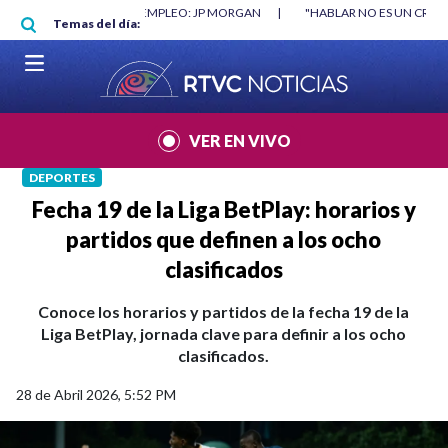
Pasar al contenido principal
TRUYÓ EMPLEO: JP MORGAN
|
"HABLAR NO ES UN CRIMEN": CARTA DE BET
Temas del día:
|
VER EN VIVO
DEPORTES
Fecha 19 de la Liga BetPlay: horarios y
partidos que definen a los ocho
clasificados
Conoce los horarios y partidos de la fecha 19 de la
Liga BetPlay, jornada clave para definir a los ocho
clasificados.
28 de Abril 2026, 5:52 PM