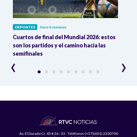
DEPORTES
Hace 4 semanas
DEPO
Cuartos de final del Mundial 2026: estos
Atle
n
son los partidos y el camino hacia las
reco
semifinales
Atle
‹
›
Av. El Dorado Cr. 45 # 26 - 33 - Teléfonos (+57)(601) 2200700