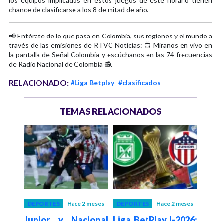
los equipos implicados en estos juegos de este horario tienen
chance de clasificarse a los 8 de mitad de año.
📢 Entérate de lo que pasa en Colombia, sus regiones y el mundo a
través de las emisiones de RTVC Noticias: 📺 Míranos en vivo en
la pantalla de Señal Colombia y escúchanos en las 74 frecuencias
de Radio Nacional de Colombia 📻.
RELACIONADO:
#Liga Betplay
#clasificados
TEMAS RELACIONADOS
meses
DEPORTES
Hace 2 meses
DEPORTES
Hace 2 meses
FÚT
vs.
Junior y Nacional
Liga BetPlay I-2026:
Int