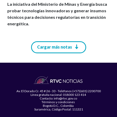
La iniciativa del Ministerio de Minas y Energía busca
probar tecnologías innovadoras y generar insumos
técnicos para decisiones regulatorias en transición
energética.
Paginación
Cargar más notas
Av. El Dorado Cr. 45 # 26 - 33 - Teléfonos (+57)(601) 2200700
Línea gratuita nacional: 018000 123 414
Contacto: info@rtvc.gov.co
Términos y condiciones
Bogotá D.C., Colombia
Suramérica, Código Postal: 111321