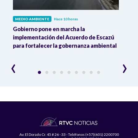
MEDIO AMBIENTE
Hace 10 horas
CULT
Gobierno pone en marcha la
Falle
 el
implementación del Acuerdo de Escazú
'Sába
para fortalecer la gobernanza ambiental
Inrav
‹
›
Av. El Dorado Cr. 45 # 26 - 33 - Teléfonos (+57)(601) 2200700