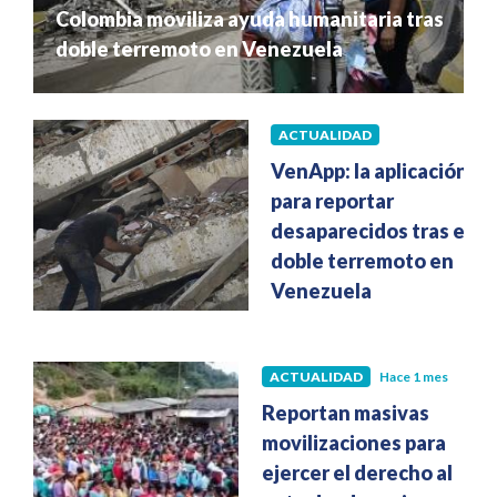
Colombia moviliza ayuda humanitaria tras
doble terremoto en Venezuela
ACTUALIDAD
Hace 1 mes
VenApp: la aplicación
para reportar
desaparecidos tras el
doble terremoto en
Venezuela
ACTUALIDAD
Hace 1 mes
Reportan masivas
movilizaciones para
ejercer el derecho al