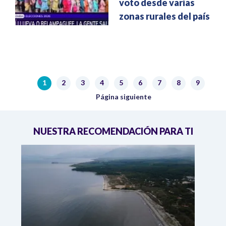
voto desde varias
zonas rurales del país
Paginación
1
2
3
4
5
6
7
8
9
Página actual
Página
Página
Página
Página
Página
Página
Página
Página
Siguiente página
Página siguiente
NUESTRA RECOMENDACIÓN PARA TI