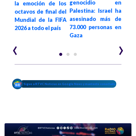
genocidio en
arq
ter
la emoción de los
Palestina: Israel ha
Sal
 en
octavos de final del
asesinado más de
mie
por
Mundial de la FIFA
73.000 personas en
agua
ntra
2026 a todo el país
Gaza
emb
‹
›
Sigue a RTVC Noticias en Google News y mantente conectado