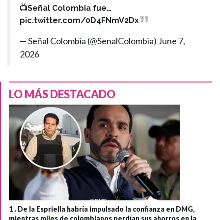
📺Señal Colombia fue…
pic.twitter.com/0D4FNmV2Dx
— Señal Colombia (@SenalColombia)
June 7,
2026
LO MÁS DESTACADO
1 .
De la Espriella habría impulsado la confianza en DMG,
mientras miles de colombianos perdían sus ahorros en la