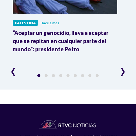
PALESTINA
Hace 1 mes
PALE
“Aceptar un genocidio, lleva a aceptar
Acti
ado
que se repitan en cualquier parte del
de au
mundo”: presidente Petro
inter
‹
›