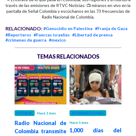
través de las emisiones de RTVC Noticias: 📺 míranos en vivo en la
pantalla de Señal Colombia y escúchanos en las 73 frecuencias de
Radio Nacional de Colombia.
RELACIONADO:
#Genocidio en Palestina
#Franja de Gaza
#Reporteros
#Fuerzas israelíes
#Libertad de prensa
#crímenes de guerra
#mexico
TEMAS RELACIONADOS
 mes
FÚTBOL
Hace 1 mes
INTERNACIONAL
INT
e a
Radio Nacional de
Hace 1 mes
Hace 1
1,000 días del
Isr
rael
Colombia transmite