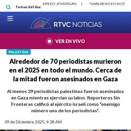
Pasar al contenido principal
P MORGAN
|
"HABLAR NO ES UN CRIMEN": CARTA DE BETO CORAL
|
AB
Temas del día:
VER EN VIVO
PALESTINA
Alrededor de 70 periodistas murieron
en el 2025 en todo el mundo. Cerca de
la mitad fueron asesinados en Gaza
Al menos 29 periodistas palestinos fueron asesinados
en Gaza mientras ejercían su labor. Reporteros Sin
Fronteras calificó al ejército israelí como “enemigo
número uno de los periodistas”.
09 de Diciembre 2025, 9:38 AM