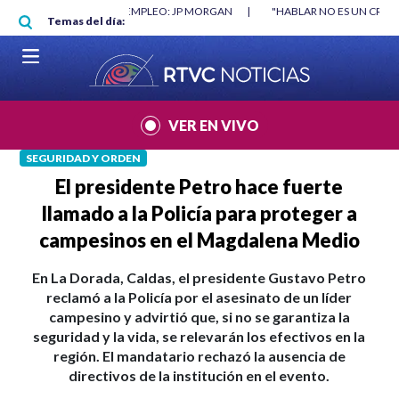
Pasar al contenido principal
O MÍNIMO NO DESTRUYÓ EMPLEO: JP MORGAN
|
"HABLAR NO ES UN CRIME
Temas del día:
L MUNDIAL 2026
|
VER EN VIVO
SEGURIDAD Y ORDEN
El presidente Petro hace fuerte
llamado a la Policía para proteger a
campesinos en el Magdalena Medio
En La Dorada, Caldas, el presidente Gustavo Petro
reclamó a la Policía por el asesinato de un líder
campesino y advirtió que, si no se garantiza la
seguridad y la vida, se relevarán los efectivos en la
región. El mandatario rechazó la ausencia de
directivos de la institución en el evento.