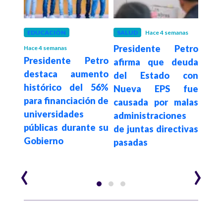
 mes
EDUCACIÓN
SALUD
Hace 4 semanas
EDU
onal
Presidente Petro
Hace 4 semanas
Hace 4
Presidente Petro
"Ge
ceso
afirma que deuda
destaca aumento
con
asta
del Estado con
histórico del 56%
niv
tan
Nueva EPS fue
para financiación de
mane
icas,
causada por malas
universidades
la m
 y
administraciones
públicas durante su
que
de juntas directivas
Gobierno
hace
pasadas
Pet
‹
›