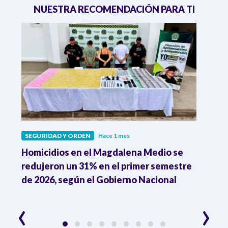
NUESTRA RECOMENDACIÓN PARA TI
SEGURIDAD Y ORDEN
Hace 1 mes
SEGU
o
Homicidios en el Magdalena Medio se
"Aqu
redujeron un 31% en el primer semestre
susp
de 2026, según el Gobierno Nacional
de l
irre
‹
›