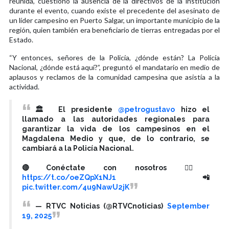
reunida, cuestionó la ausencia de la directivos de la institución
durante el evento, cuando existe el precedente del asesinato de
un líder campesino en Puerto Salgar, un importante municipio de la
región, quien también era beneficiario de tierras entregadas por el
Estado.
“Y entonces, señores de la Policía, ¿dónde están? La Policía
Nacional, ¿dónde está aquí?”, preguntó el mandatario en medio de
aplausos y reclamos de la comunidad campesina que asistía a la
actividad.
🏛️ El presidente
@petrogustavo
hizo el
llamado a las autoridades regionales para
garantizar la vida de los campesinos en el
Magdalena Medio y que, de lo contrario, se
cambiará a la Policía Nacional.
🔴Conéctate con nosotros 👉🏻
https://t.co/oeZQpX1NJ1
📲
pic.twitter.com/4u9NawU2jK
— RTVC Noticias (@RTVCnoticias)
September
19, 2025