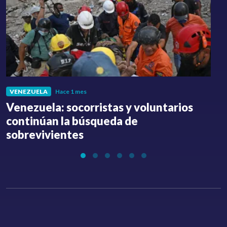
VENEZUELA
Hace 1 mes
Venezuela: socorristas y voluntarios
C
continúan la búsqueda de
a
sobrevivientes
l