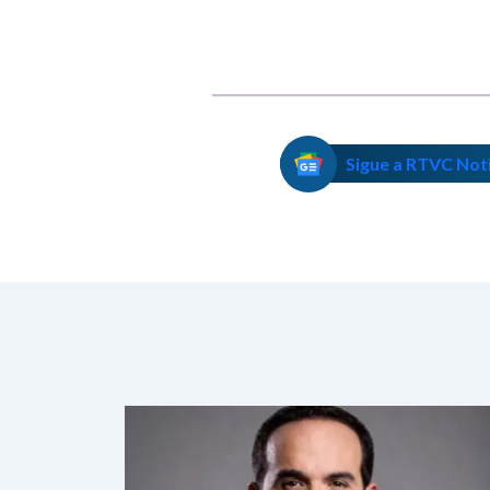
autoritario"
Sigue a RTVC Not