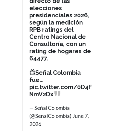
directo de las
elecciones
presidenciales 2026,
según la medición
RPB ratings del
Centro Nacional de
Consultoría, con un
rating de hogares de
64477.
📺Señal Colombia
fue…
pic.twitter.com/0D4F
NmV2Dx
— Señal Colombia
(@SenalColombia)
June 7,
2026