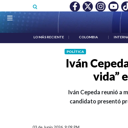
Pasar al contenido principal
O MÍNIMO NO DESTRUYÓ EMPLEO: JP MORGAN
|
"HABLAR NO
Navegación principal
LO MÁS RECIENTE
|
COLOMBIA
|
INTERN
POLÍTICA
Iván Cepeda 
vida” 
Iván Cepeda reunió a mi
candidato presentó pro
03 de Junio 2026, 9:09 PM