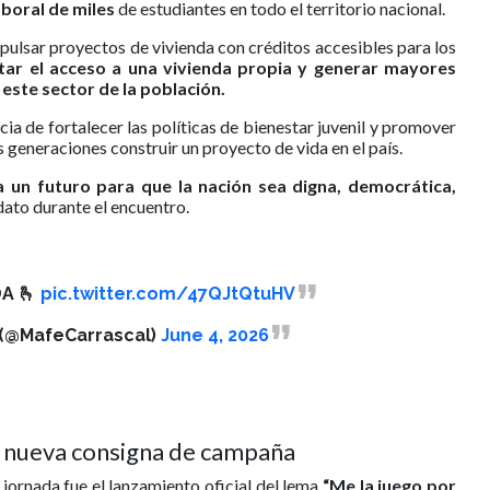
laboral de miles
de estudiantes en todo el territorio nacional.
pulsar proyectos de vivienda con créditos accesibles para los
itar el acceso a una vivienda propia y generar mayores
este sector de la población.
a de fortalecer las políticas de bienestar juvenil y promover
 generaciones construir un proyecto de vida en el país.
 un futuro para que la nación sea digna, democrática,
ato durante el encuentro.
DA 🫰
pic.twitter.com/47QJtQtuHV
 (@MafeCarrascal)
June 4, 2026
 la nueva consigna de campaña
jornada fue el lanzamiento oficial del lema
“Me la juego por