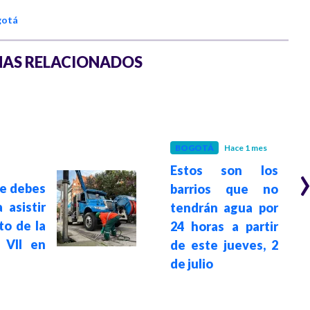
gotá
AS RELACIONADOS
BOGOTÁ
Hace 1 mes
Estos son los
ue debes
barrios que no
 asistir
tendrán agua por
to de la
24 horas a partir
 VII en
de este jueves, 2
de julio