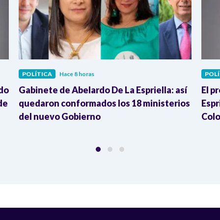
POLÍTICA
Hace 8 horas
POLÍ
rdo
Gabinete de Abelardo De La Espriella: así
El p
de
quedaron conformados los 18 ministerios
Espr
del nuevo Gobierno
Colo