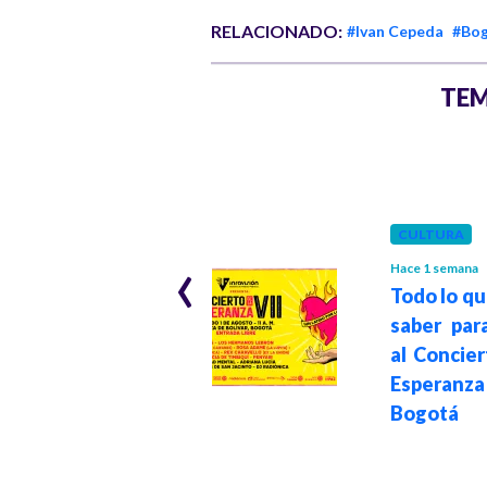
RELACIONADO:
#Ivan Cepeda
#Bo
TEM
POLÍTICA
Hace 1 mes
Iván Cepeda
acepta los
CULTURA
resultados
‹
electorales y
Hace 1 semana
Todo lo q
anuncia que
saber para
ejercerá una
al Concier
oposición
Esperanza
democrática:
Bogotá
"resistiremos
intentos de
sometimiento