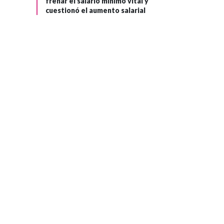
frenar el salario mínimo vital y
cuestionó el aumento salarial
POLÍTICA
Hace 1 mes
›
Pacto Histórico
respalda
desobediencia
civil pacifica de
Iván Cepeda
frente al gobierno
de De la Espriella