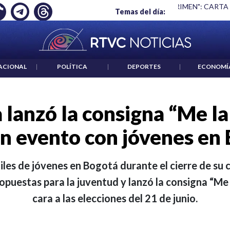
 ES UN CRIMEN": CARTA DE BETO CORAL
|
ABELARDO DE LA E
Temas del día:
ACIONAL
|
POLÍTICA
|
DEPORTES
|
ECONOMÍ
lanzó la consigna “Me la
en evento con jóvenes en
les de jóvenes en Bogotá durante el cierre de su 
puestas para la juventud y lanzó la consigna “Me l
cara a las elecciones del 21 de junio.