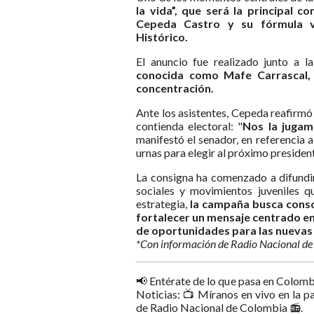
la vida”, que será la principal c
Cepeda Castro y su fórmula vi
Histórico.
El anuncio fue realizado junto a l
conocida como Mafe Carrascal, 
concentración.
Ante los asistentes, Cepeda reafirmó
contienda electoral: "
Nos la jugamo
manifestó el senador, en referencia a
urnas para elegir al próximo presiden
La consigna ha comenzado a difundir
sociales y movimientos juveniles q
estrategia,
la campaña busca conso
fortalecer un mensaje centrado en l
de oportunidades para las nuevas
*Con información de Radio Nacional d
📢 Entérate de lo que pasa en Colomb
Noticias: 📺 Míranos en vivo en la p
de Radio Nacional de Colombia 📻.