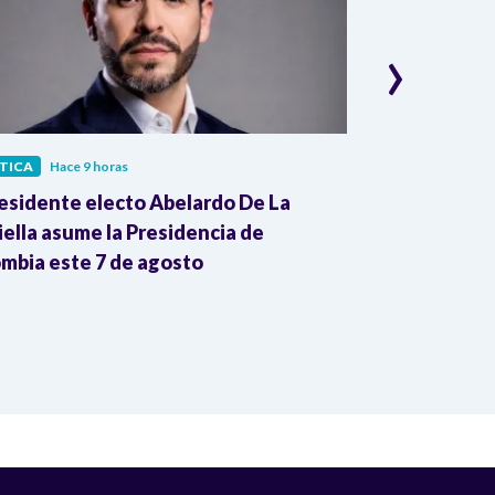
›
TICA
Hace 9 horas
POLÍTICA
Hace 
residente electo Abelardo De La
Presidente G
iella asume la Presidencia de
pruebas de pr
mbia este 7 de agosto
las eleccione