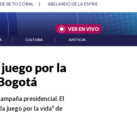
SPRIELLA Y DMG
|
ACUERDOS ENTRE ESTADOS UNIDOS E IRÁ
VER EN VIVO
A
|
CULTURA
|
JUSTICIA
 juego por la
 Bogotá
campaña presidencial. El
a juego por la vida” de