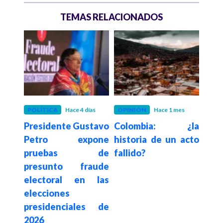
TEMAS RELACIONADOS
es
POLÍTICA
Hace 4 días
OPINIÓN
Hace 1 mes
POLÍ
 fija
Presidente Gustavo
Colombia: ¿la
Fuer
te a
Petro expone
historia de un acto
cos
e la
pruebas de
fallido?
mi
ifica
presunto fraude
reci
 las
electoral en las
de 
elecciones
Espr
presidenciales de
2026