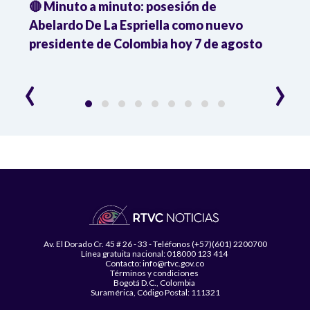
🔴 Minuto a minuto: posesión de
Gabin
Abelardo De La Espriella como nuevo
qued
presidente de Colombia hoy 7 de agosto
mini
‹
›
Av. El Dorado Cr. 45 # 26 - 33 - Teléfonos (+57)(601) 2200700
Línea gratuita nacional: 018000 123 414
Contacto: info@rtvc.gov.co
Términos y condiciones
Bogotá D.C., Colombia
Suramérica, Código Postal: 111321