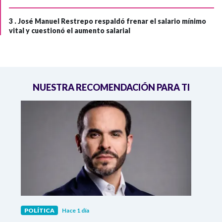
3 .
José Manuel Restrepo respaldó frenar el salario mínimo
vital y cuestionó el aumento salarial
NUESTRA RECOMENDACIÓN PARA TI
POLÍTICA
Hace 1 día
POLÍ