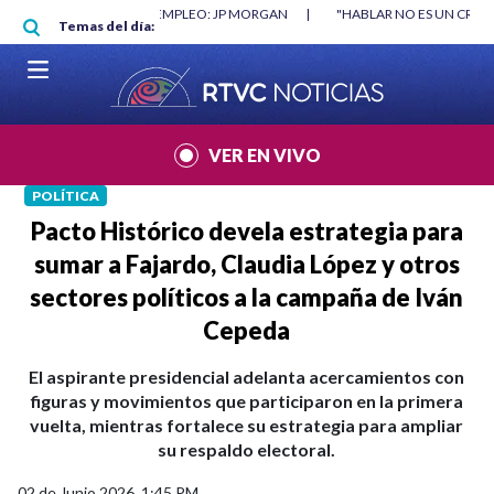
Pasar al contenido principal
RGAN
|
"HABLAR NO ES UN CRIMEN": CARTA DE BETO CORAL
|
ABELAR
Temas del día:
VER EN VIVO
POLÍTICA
Pacto Histórico devela estrategia para
sumar a Fajardo, Claudia López y otros
sectores políticos a la campaña de Iván
Cepeda
El aspirante presidencial adelanta acercamientos con
figuras y movimientos que participaron en la primera
vuelta, mientras fortalece su estrategia para ampliar
su respaldo electoral.
02 de Junio 2026, 1:45 PM