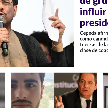
de gr
influi
presid
Cepeda afirm
como candidat
fuerzas de la
clase de coa