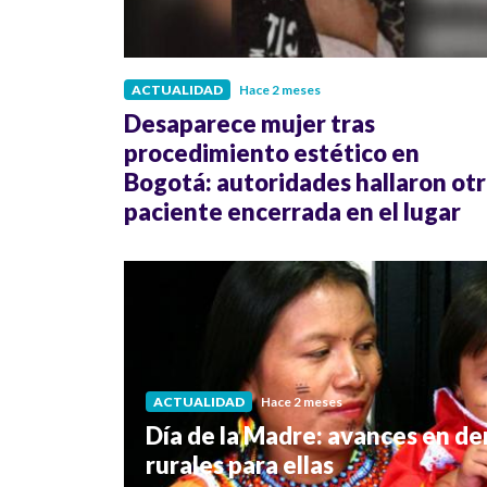
ACTUALIDAD
Hace 2 meses
Desaparece mujer tras
procedimiento estético en
Bogotá: autoridades hallaron ot
paciente encerrada en el lugar
ACTUALIDAD
Hace 2 meses
Día de la Madre: avances en de
rurales para ellas