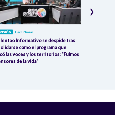
›
VISIÓN
Hace 7 horas
MEDIO AMBIENT
alentao Informativo se despide tras
Gobierno pon
olidarse como el programa que
implementaci
có las voces y los territorios: "Fuimos
para fortalec
nsores de la vida"