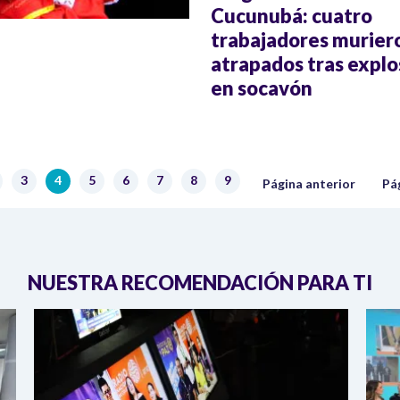
Cucunubá: cuatro
trabajadores murier
atrapados tras explo
en socavón
Página anterior
Sig
3
4
5
6
7
8
9
ágina
Página
Página actual
Página
Página
Página
Página
Página
Página anterior
Pá
NUESTRA RECOMENDACIÓN PARA TI