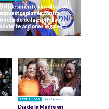
DNI desmiente vínculos con
supuestos planes contra
Abelardo de la Espriella y
advierte acciones legales
ACTUALIDAD
Hace 2 meses
Día de la Madre en