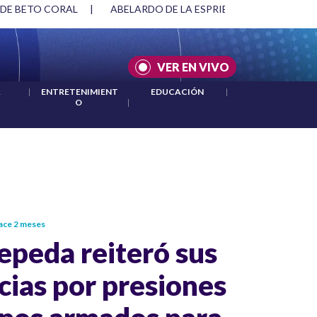
SPRIELLA Y DMG
|
ACUERDOS ENTRE ESTADOS UNIDOS E IRÁ
VER EN VIVO
A
|
ENTRETENIMIENT
EDUCACIÓN
|
O
|
ace 2 meses
epeda reiteró sus
ias por presiones