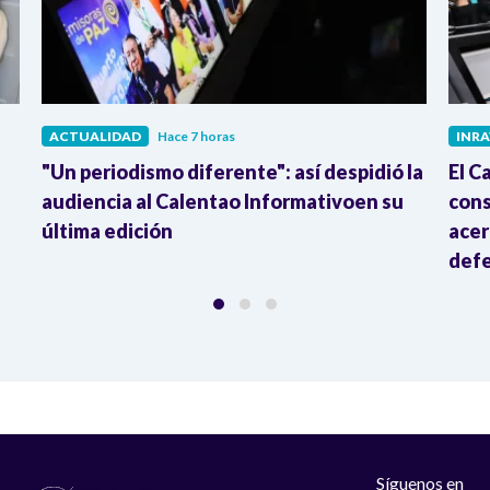
ACTUALIDAD
Hace 7 horas
INRA
"Un periodismo diferente": así despidió la
El C
audiencia al Calentao Informativoen su
cons
última edición
acer
defe
Síguenos en