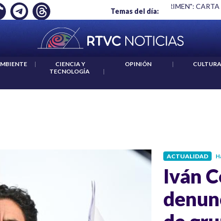
 ES UN CRIMEN": CARTA DE BETO CORAL
|
ABELARDO DE LA E
Temas del día:
AMBIENTE
|
CIENCIA Y
OPINIÓN
|
CULTUR
TECNOLOGÍA
|
ACTUALIDAD
H
Iván C
denunc