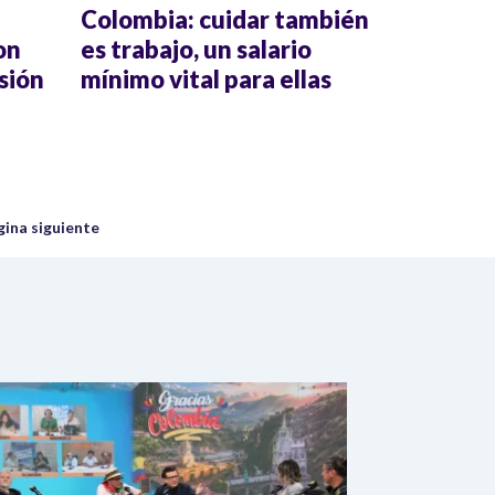
Colombia: cuidar también
on
es trabajo, un salario
sión
mínimo vital para ellas
uiente página
gina siguiente