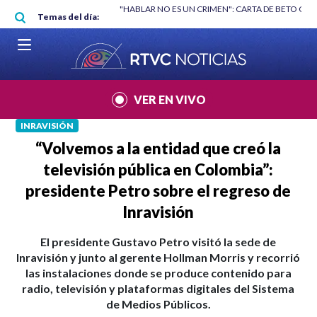
Pasar al contenido principal
RGAN
|
"HABLAR NO ES UN CRIMEN": CARTA DE BETO CORAL
|
ABELAR
Temas del día:
VER EN VIVO
INRAVISIÓN
“Volvemos a la entidad que creó la
televisión pública en Colombia”:
presidente Petro sobre el regreso de
Inravisión
El presidente Gustavo Petro visitó la sede de
Inravisión y junto al gerente Hollman Morris y recorrió
las instalaciones donde se produce contenido para
radio, televisión y plataformas digitales del Sistema
de Medios Públicos.