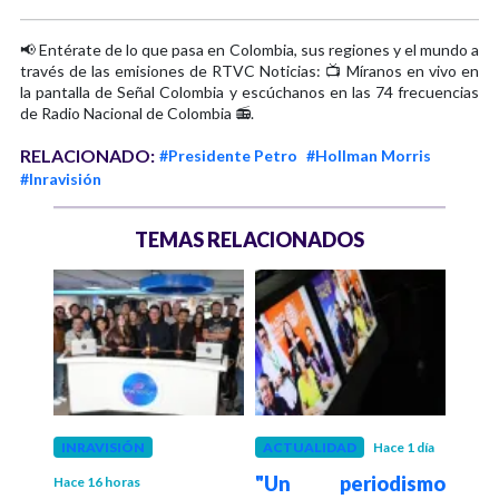
📢 Entérate de lo que pasa en Colombia, sus regiones y el mundo a
través de las emisiones de RTVC Noticias: 📺 Míranos en vivo en
la pantalla de Señal Colombia y escúchanos en las 74 frecuencias
de Radio Nacional de Colombia 📻.
RELACIONADO:
#Presidente Petro
#Hollman Morris
#Inravisión
TEMAS RELACIONADOS
 mes
INRAVISIÓN
ACTUALIDAD
Hace 1 día
INRA
tro
"Un periodismo
El
Hace 16 horas