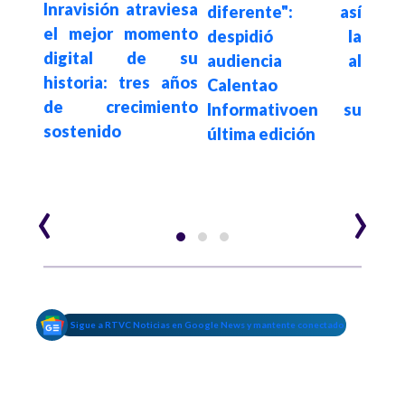
Inravisión atraviesa
paña
diferente": así
Inf
el mejor momento
erno
despidió la
de
digital de su
 con
audiencia al
con
historia: tres años
s en
Calentao
el 
de crecimiento
aks
Informativoen su
acer
sostenido
última edición
los
"Fui
de l
‹
›
Sigue a RTVC Noticias en Google News y mantente conectado