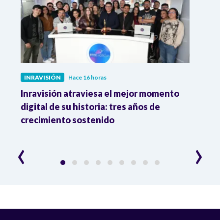
INRAVISIÓN
Hace 16 horas
INRA
Inravisión atraviesa el mejor momento
El C
digital de su historia: tres años de
cons
crecimiento sostenido
acerc
"Fui
‹
›