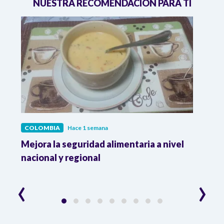
NUESTRA RECOMENDACIÓN PARA TI
COLOMBIA
Hace 1 semana
COL
Mejora la seguridad alimentaria a nivel
Crec
da
nacional y regional
Camp
desar
‹
›