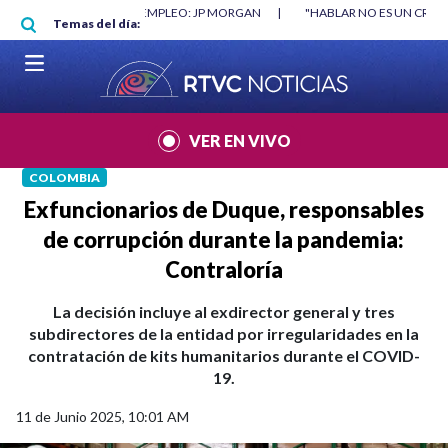
Pasar al contenido principal
O: JP MORGAN
|
"HABLAR NO ES UN CRIMEN": CARTA DE BETO CORAL
|
Temas del día:
VER EN VIVO
COLOMBIA
Exfuncionarios de Duque, responsables
de corrupción durante la pandemia:
Contraloría
La decisión incluye al exdirector general y tres
subdirectores de la entidad por irregularidades en la
contratación de kits humanitarios durante el COVID-
19.
11 de Junio 2025, 10:01 AM