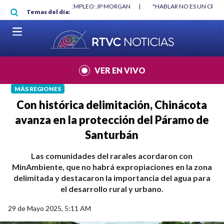
Pasar al contenido principal
TRUYÓ EMPLEO: JP MORGAN
|
"HABLAR NO ES UN CRIMEN": CARTA DE BET
Temas del día:
|
VER EN VIVO
MÁS REGIONES
Con histórica delimitación, Chinácota
avanza en la protección del Páramo de
Santurbán
Las comunidades del rarales acordaron con
MinAmbiente, que no habrá expropiaciones en la zona
delimitada y destacaron la importancia del agua para
el desarrollo rural y urbano.
29 de Mayo 2025, 5:11 AM