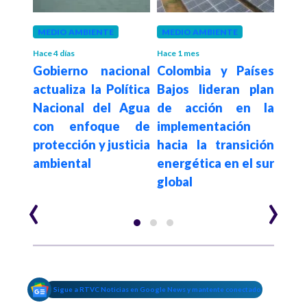
 meses
MEDIO AMBIENTE
MEDIO AMBIENTE
MED
rizó
Hace 4 días
Hace 1 mes
Hace 1
Gobierno nacional
Colombia y Países
Gobi
de
actualiza la Política
Bajos lideran plan
inic
n el
Nacional del Agua
de acción en la
fen
in de
con enfoque de
implementación
niño
 y el
protección y justicia
hacia la transición
posi
ambiental
energética en el sur
fina
global
‹
›
Sigue a RTVC Noticias en Google News y mantente conectado