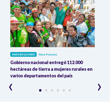
MÁS REGIONES
Hace 9 meses
MÁS 
Gobierno nacional entregó 112.000
Gobi
hectáreas de tierra a mujeres rurales en
lleva
varios departamentos del país
colo
‹
›