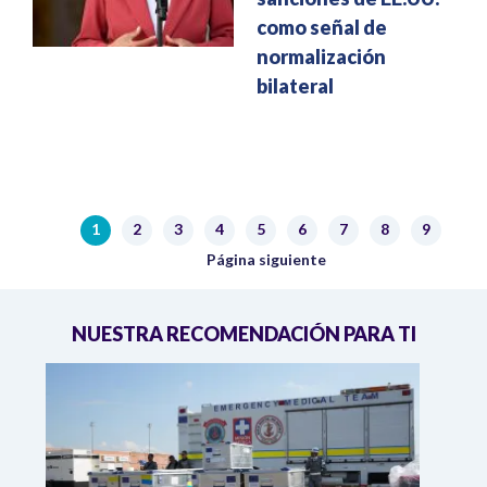
como señal de
normalización
bilateral
Paginación
1
2
3
4
5
6
7
8
9
Página actual
Página
Página
Página
Página
Página
Página
Página
Página
Siguiente página
Página siguiente
NUESTRA RECOMENDACIÓN PARA TI