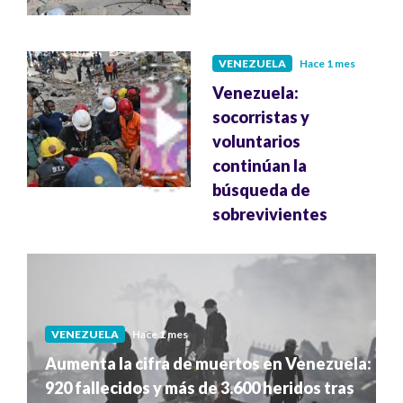
VENEZUELA
Hace 1 mes
Venezuela:
socorristas y
voluntarios
continúan la
búsqueda de
sobrevivientes
VENEZUELA
Hace 1 mes
Aumenta la cifra de muertos en Venezuela:
920 fallecidos y más de 3.600 heridos tras