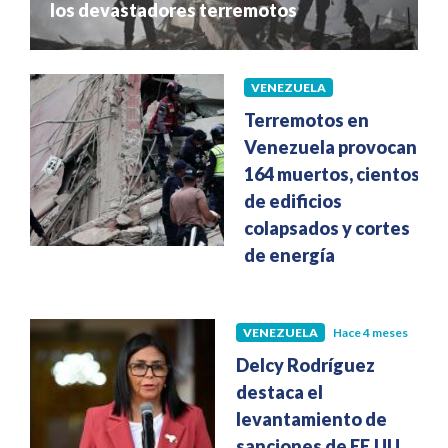
los devastadores terremotos
VENEZUELA
Hace 1 mes
Terremotos en
Venezuela provocan
164 muertos, cientos
de edificios
colapsados y cortes
de energía
VENEZUELA
Hace 4 meses
Delcy Rodríguez
destaca el
levantamiento de
sanciones de EE.UU.