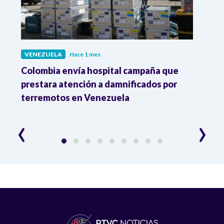
VENEZUELA
Hace 1 mes
VENE
as
Colombia envía hospital campaña que
El ti
e
prestara atención a damnificados por
agot
terremotos en Venezuela
‹
›