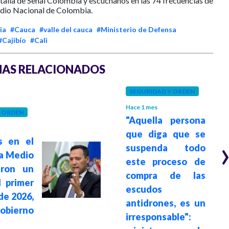
ntalla de Señal Colombia y escúchanos en las 74 frecuencias de
dio Nacional de Colombia.
ia
#Cauca
#valle del cauca
#Ministerio de Defensa
#Cajibío
#Cali
AS RELACIONADOS
SEGURIDAD Y ORDEN
Hace 1 mes
Y ORDEN
"Aquella persona
que diga que se
s en el
suspenda todo
a Medio
este proceso de
eron un
compra de las
 primer
escudos
de 2026,
antidrones, es un
Gobierno
irresponsable":