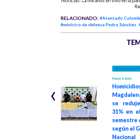
Noticias: 📺 míranos en vivo en la pa
Ra
RELACIONADO:
#Atentado Colomb
#ministro de defensa Pedro Sánchez
TEM
POLÍTICA
SEGURIDAD 
Hace 2 meses
Hace 1 mes
‹
Grupos armados
Homicidio
no incidieron en
Magdalen
las elecciones
se reduj
presidenciales:
31% en el
MinDefensa
semestre 
sobre informe de
según el 
la MOE
Nacional