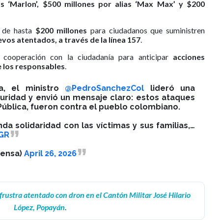
as ‘Marlon’, $500 millones por alias ‘Max Max’ y $200
o de hasta
$200 millones
para ciudadanos que suministren
vos atentados, a través de la línea 157
.
la cooperación con la ciudadanía para anticipar
acciones
de los responsables
.
a, el ministro
@PedroSanchezCol
lideró una
uridad y envió un mensaje claro: estos ataques
Pública, fueron contra el pueblo colombiano.
a solidaridad con las víctimas y sus familias,…
GR
fensa)
April 26, 2026
 frustra atentado con dron en el Cantón Militar José Hilario
López, Popayán
.