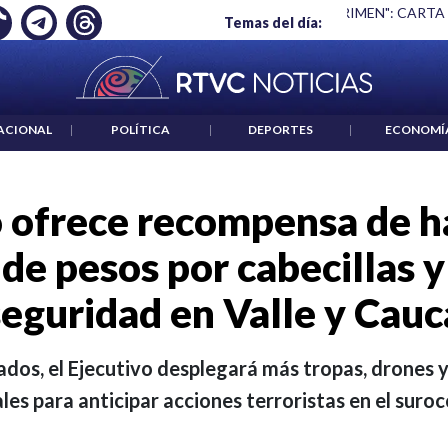
ABLAR NO ES UN CRIMEN": CARTA DE BETO CORAL
|
ABELARD
Temas del día:
ACIONAL
|
POLÍTICA
|
DEPORTES
|
ECONOMÍ
 ofrece recompensa de ha
 de pesos por cabecillas y
seguridad en Valle y Cauc
ados, el Ejecutivo desplegará más tropas, drones 
es para anticipar acciones terroristas en el suroc