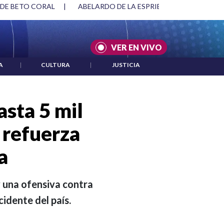
O DE LA ESPRIELLA Y DMG
|
ACUERDOS ENTRE ESTADOS UNID
VER EN VIVO
A
|
CULTURA
|
JUSTICIA
sta 5 mil
 refuerza
a
y una ofensiva contra
cidente del país.