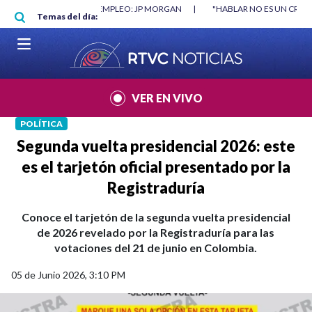
Pasar al contenido principal
RGAN
|
"HABLAR NO ES UN CRIMEN": CARTA DE BETO CORAL
|
ABELAR
Temas del día:
VER EN VIVO
POLÍTICA
Segunda vuelta presidencial 2026: este
es el tarjetón oficial presentado por la
Registraduría
Conoce el tarjetón de la segunda vuelta presidencial
de 2026 revelado por la Registraduría para las
votaciones del 21 de junio en Colombia.
05 de Junio 2026, 3:10 PM