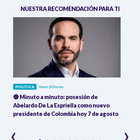
NUESTRA RECOMENDACIÓN PARA TI
POLÍTICA
Hace 20 horas
POLÍ
🔴 Minuto a minuto: posesión de
Gabin
Abelardo De La Espriella como nuevo
qued
presidente de Colombia hoy 7 de agosto
mini
‹
›