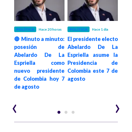
1 mes
POLÍTICA
Hace 20 horas
POLÍTICA
Hace 1 día
POLÍ
r el
🔴 Minuto a minuto:
El presidente electo
Pres
to a
posesión de
Abelardo De La
Pe
r de
Abelardo De La
Espriella asume la
pr
a es
Espriella como
Presidencia de
pre
sión
nuevo presidente
Colombia este 7 de
ele
uede
de Colombia hoy 7
agosto
elec
ente
de agosto
pre
202
‹
›