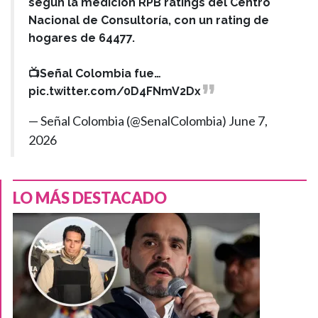
según la medición RPB ratings del Centro
Nacional de Consultoría, con un rating de
hogares de 64477.
📺Señal Colombia fue…
pic.twitter.com/0D4FNmV2Dx
— Señal Colombia (@SenalColombia)
June 7,
2026
LO MÁS DESTACADO