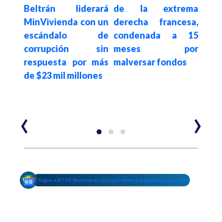
 la
Beltrán liderará
de la extrema
hos
ras
MinVivienda con un
derecha francesa,
qu
e la
escándalo de
condenada a 15
at
corrupción sin
meses por
dam
respuesta por más
malversar fondos
te
de $23 mil millones
Ven
‹
›
Sigue a RTVC Noticias en Google News y mantente conectado