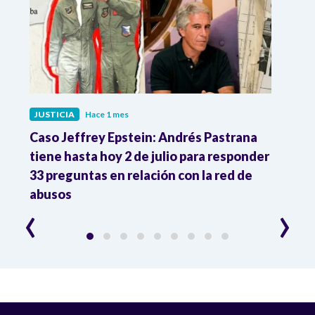
JUSTICIA
Hace 1 mes
JUST
ón
Caso Jeffrey Epstein: Andrés Pastrana
La JE
cia
tiene hasta hoy 2 de julio para responder
y mil
33 preguntas en relación con la red de
Colo
abusos
‹
›