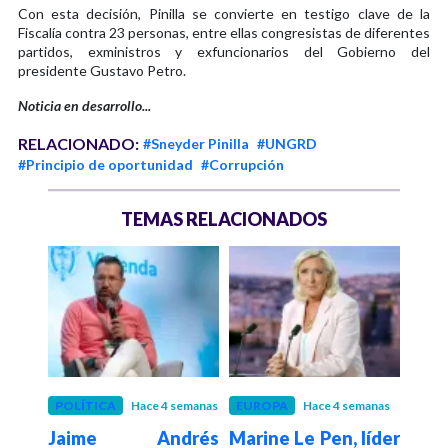
Con esta decisión, Pinilla se convierte en testigo clave de la
Fiscalía contra 23 personas, entre ellas congresistas de diferentes
partidos, exministros y exfuncionarios del Gobierno del
presidente Gustavo Petro.
Noticia en desarrollo...
RELACIONADO:
#Sneyder Pinilla
#UNGRD
#Principio de oportunidad
#Corrupción
TEMAS RELACIONADOS
 meses
POLÍTICA
Hace 4 semanas
EUROPA
Hace 4 semanas
VEN
illo
Jaime Andrés
Marine Le Pen, líder
Col