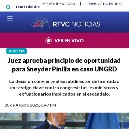
Pasar al contenido principal
O MÍNIMO NO DESTRUYÓ EMPLEO: JP MORGAN
|
"HABLAR NO ES UN CRIME
Temas del día:
L MUNDIAL 2026
|
VER EN VIVO
JUSTICIA
Juez aprueba principio de oportunidad
para Sneyder Pinilla en caso UNGRD
La decisión convierte al exsubdirector de la entidad
en testigo clave contra congresistas, exministros y
exfuncionarios implicados en el escándalo.
20 de Agosto 2025, 6:47 PM