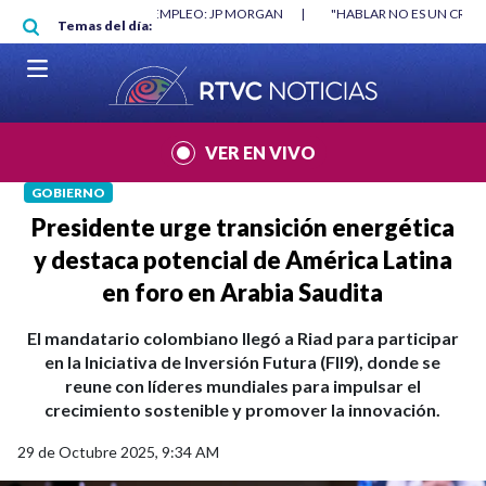
Pasar al contenido principal
RGAN
|
"HABLAR NO ES UN CRIMEN": CARTA DE BETO CORAL
|
ABELAR
Temas del día:
VER EN VIVO
GOBIERNO
Presidente urge transición energética
y destaca potencial de América Latina
en foro en Arabia Saudita
El mandatario colombiano llegó a Riad para participar
en la Iniciativa de Inversión Futura (FII9), donde se
reune con líderes mundiales para impulsar el
crecimiento sostenible y promover la innovación.
29 de Octubre 2025, 9:34 AM