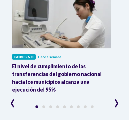
GOBIERNO
Hace 1 semana
GOBI
El nivel de cumplimiento de las
“El e
transferencias del gobierno nacional
pres
hacia los municipios alcanza una
el m
ejecución del 95%
‹
›