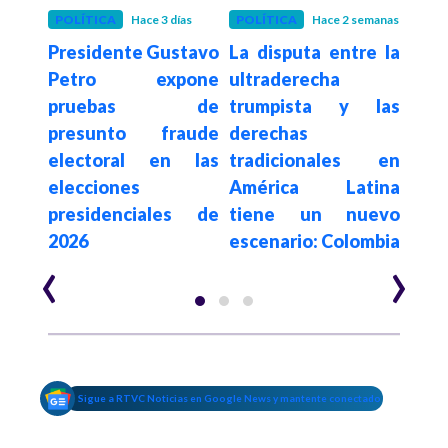
POLÍTICA
Hace 3 días
POLÍTICA
Hace 2 semanas
POLÍ
Presidente Gustavo
La disputa entre la
Con
De la
Petro expone
ultraderecha
su
a en
pruebas de
trumpista y las
de
sado
presunto fraude
derechas
elim
egia
electoral en las
tradicionales en
a c
al e
elecciones
América Latina
es
n de
presidenciales de
tiene un nuevo
$62.
2026
escenario: Colombia
año
‹
›
Sigue a RTVC Noticias en Google News y mantente conectado