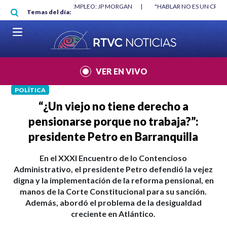
Pasar al contenido principal
RGAN
|
"HABLAR NO ES UN CRIMEN": CARTA DE BETO CORAL
|
ABELAR
Temas del día:
VER EN VIVO
POLÍTICA
“¿Un viejo no tiene derecho a
pensionarse porque no trabaja?”:
presidente Petro en Barranquilla
En el XXXI Encuentro de lo Contencioso
Administrativo, el presidente Petro defendió la vejez
digna y la implementación de la reforma pensional, en
manos de la Corte Constitucional para su sanción.
Además, abordó el problema de la desigualdad
creciente en Atlántico.