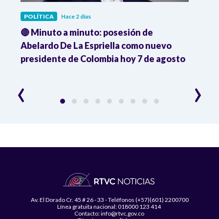
POLÍTICA
Hace 2 días
POLÍ
🔴 Minuto a minuto: posesión de
Gabin
Abelardo De La Espriella como nuevo
qued
presidente de Colombia hoy 7 de agosto
mini
‹
›
Av. El Dorado Cr. 45 # 26 - 33 - Teléfonos (+57)(601) 2200700
Línea gratuita nacional: 018000 123 414
Contacto: info@rtvc.gov.co