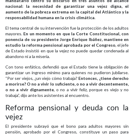
mandatario centró su discurso en tres asuntos de alcance
nacional: la necesidad de garantizar una vejez digna, el
aumento de la pobreza extrema en la capital del Atlántico y la
responsabilidad humana en la crisis climática
.
El tema central de su intervención fue la protección de los adultos
mayores.
En un momento en que la Corte Constitucional, con
ponencia de su presidente Jorge Enrique Ibáñez, mantiene en
estudio la reforma pensional aprobada por el Congreso
, el jefe
de Estado insistió en que la vejez no puede quedar condenada al
abandono ni a la miseria.
Con tono enfático, defendió que el Estado tiene la obligación de
garantizar un ingreso mínimo para quienes no pudieron jubilarse.
“Por ser viejos, ¿un viejo cómo trabaja?
Entonces, ¿tiene derecho
a morirse? O no a vivir lo suficiente, o no a vivir decentemente,
o no a vivir dignamente
, o no a vivir feliz, porque es viejo y no
trabaja”, dijo ante los asistentes al encuentro.
Reforma pensional y deuda con la
vejez
El presidente subrayó que el bono para adultos mayores sin
pensión, aprobado por el Congreso, constituye un paso para