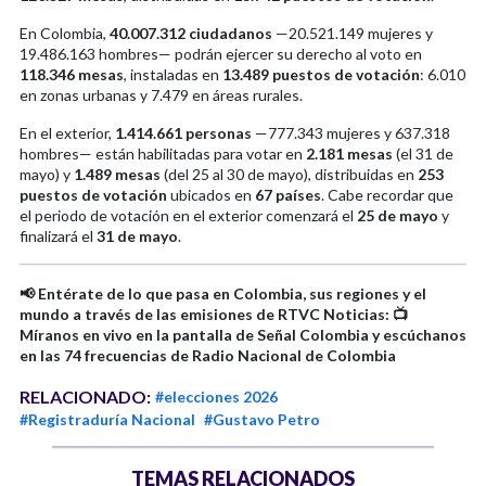
En Colombia,
40.007.312 ciudadanos
—20.521.149 mujeres y
19.486.163 hombres— podrán ejercer su derecho al voto en
118.346 mesas
, instaladas en
13.489 puestos de votación
: 6.010
en zonas urbanas y 7.479 en áreas rurales.
En el exterior,
1.414.661 personas
—777.343 mujeres y 637.318
hombres— están habilitadas para votar en
2.181 mesas
(el 31 de
mayo) y
1.489 mesas
(del 25 al 30 de mayo), distribuidas en
253
puestos de votación
ubicados en
67 países
. Cabe recordar que
el periodo de votación en el exterior comenzará el
25 de mayo
y
finalizará el
31 de mayo
.
📢 Entérate de lo que pasa en Colombia, sus regiones y el
mundo a través de las emisiones de RTVC Noticias: 📺
Míranos en vivo en la pantalla de Señal Colombia y escúchanos
en las 74 frecuencias de Radio Nacional de Colombia
RELACIONADO:
#elecciones 2026
#Registraduría Nacional
#Gustavo Petro
TEMAS RELACIONADOS