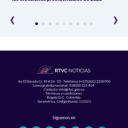
esce
‹
›
Av. El Dorado Cr. 45 # 26 - 33 - Teléfonos (+57)(601) 2200700
Línea gratuita nacional: 018000 123 414
Contacto: info@rtvc.gov.co
Términos y condiciones
Bogotá D.C., Colombia
Suramérica, Código Postal: 111321
Síguenos en