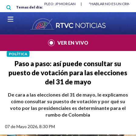
Pasar al contenido principal
RGAN
|
"HABLAR NO ES UN CRIMEN": CARTA DE BETO CORAL
|
ABELAR
Temas del día:
VER EN VIVO
POLÍTICA
Paso a paso: así puede consultar su
puesto de votación para las elecciones
del 31 de mayo
De cara a las elecciones del 31 de mayo, le explicamos
cómo consultar su puesto de votación y por qué su
voto por las presidenciales es determinante para el
rumbo de Colombia
07 de Mayo 2026, 8:30 PM