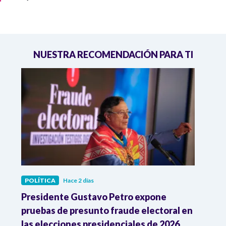
NUESTRA RECOMENDACIÓN PARA TI
POLÍTICA
Hace 2 días
POLÍ
ia
Presidente Gustavo Petro expone
La d
pruebas de presunto fraude electoral en
trum
las elecciones presidenciales de 2026
en A