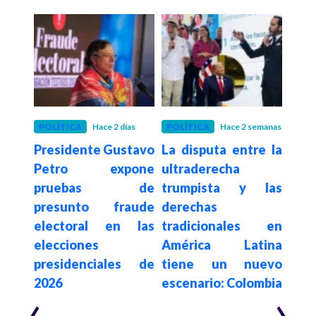
POLÍTICA
Hace 2 días
POLÍTICA
Hace 2 semanas
POLÍ
Presidente Gustavo
La disputa entre la
Con
De la
Petro expone
ultraderecha
su
a en
pruebas de
trumpista y las
de
sado
presunto fraude
derechas
elim
egia
electoral en las
tradicionales en
a c
al e
elecciones
América Latina
es
n de
presidenciales de
tiene un nuevo
$62.
2026
escenario: Colombia
año
‹
›